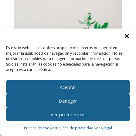
Este sitio web utiliza cookies propias y de terceros que permiten
mejorar la usabilidad de navegación y recopilar información. No se
utilizarán las cookies para recoger información de carácter personal.
Solo se instalarán las cookies no esenciales para la navegación si
acepta esta característica.
Aceptar
Incluye:
Denegar
• Catálogos de máquinas
• Fichas técnicas detalladas
Ver preferencias
• Manuales de instalación y uso
Política de cookies
Política de privacidad
Aviso legal
• Listados de repuestos